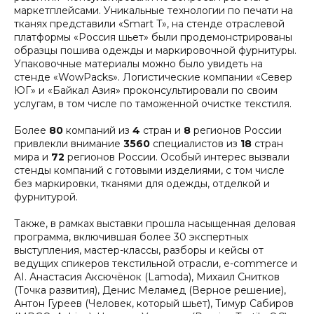
маркетплейсами. Уникальные технологии по печати на
тканях представили «Smart T», на стенде отраслевой
платформы «Россия шьет» были продемонстрированы
образцы пошива одежды и маркировочной фурнитуры.
Упаковочные материалы можно было увидеть на
стенде «WowPacks». Логистические компании «Север
ЮГ» и «Байкал Азия» проконсультировали по своим
услугам, в том числе по таможенной очистке текстиля.
Более
80
компаний из
4
стран и
8
регионов России
привлекли внимание
3560
специалистов из
18
стран
мира и
72
регионов России. Особый интерес вызвали
стенды компаний с готовыми изделиями, с том числе
без маркировки, тканями для одежды, отделкой и
фурнитурой.
Также, в рамках выставки прошла насыщенная деловая
программа, включившая более 30 экспертных
выступления, мастер-классы, разборы и кейсы от
ведущих спикеров текстильной отрасли, e-commerce и
AI. Анастасия Аксючёнок (Lamoda), Михаил Снитков
(Точка развития), Денис Меламед (Верное решение),
Антон Гуреев (Человек, который шьет), Тимур Сабиров